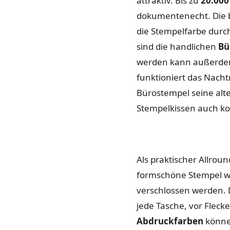
attraktiv. Bis zu
20.000
dokumentenecht. Die be
die Stempelfarbe durc
sind die handlichen
Bü
werden kann außerdem
funktioniert das Nach
Bürostempel seine alte
Stempelkissen auch k
Als praktischer Allrou
formschöne Stempel wu
verschlossen werden
jede Tasche, vor Fleck
Abdruckfarben
können