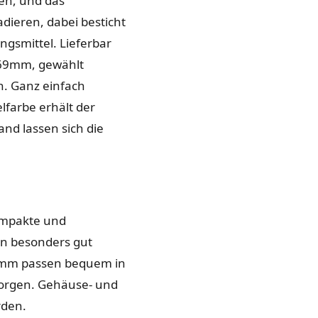
en, und das
dieren, dabei besticht
gsmittel. Lieferbar
 69mm, gewählt
. Ganz einfach
lfarbe erhält der
nd lassen sich die
kompakte und
nn besonders gut
0mm passen bequem in
 sorgen. Gehäuse- und
rden.