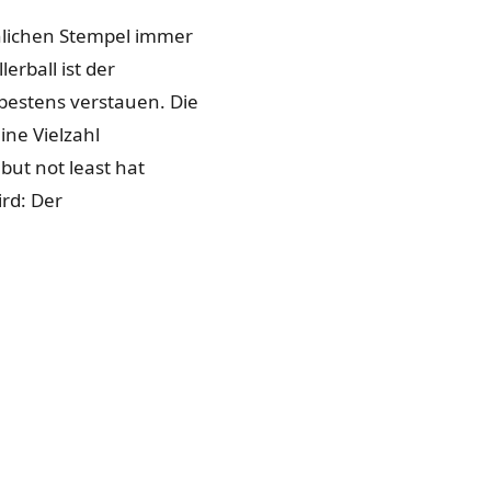
önlichen Stempel immer
erball ist der
 bestens verstauen. Die
ine Vielzahl
ut not least hat
rd: Der