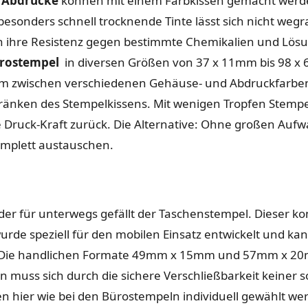
 Abdrucke
können mit einem Farbkissen gemacht werd
sonders schnell trocknende Tinte lässt sich nicht wegra
h ihre Resistenz gegen bestimmte Chemikalien und Lösun
rostempel
in diversen Größen von 37 x 11mm bis 98 x
 zwischen verschiedenen Gehäuse- und Abdruckfarben
tränken des Stempelkissens. Mit wenigen Tropfen Stempe
 Druck-Kraft zurück. Die Alternative: Ohne großen Aufwa
omplett austauschen.
nder für unterwegs gefällt der Taschenstempel. Dieser 
rde speziell für den mobilen Einsatz entwickelt und ka
. Die handlichen Formate 49mm x 15mm und 57mm x 2
en muss sich durch die sichere Verschließbarkeit keiner
 hier wie bei den Bürostempeln individuell gewählt we