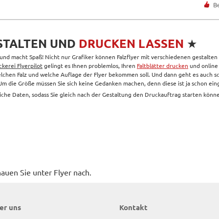
B
ESTALTEN UND
DRUCKEN LASSEN
★
n und macht Spaß! Nicht nur Grafiker können Falzflyer mit verschiedenen gestalten
kerei Flyerpilot
gelingt es Ihnen problemlos, Ihren
Faltblätter drucken
und online 
chen Falz und welche Auflage der Flyer bekommen soll. Und dann geht es auch sch
. Um die Größe müssen Sie sich keine Gedanken machen, denn diese ist ja schon eing
che Daten, sodass Sie gleich nach der Gestaltung den Druckauftrag starten könn
auen Sie unter Flyer nach.
er uns
Kontakt