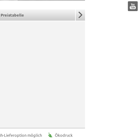
Pause
Preistabelle
4h-Lieferoption möglich
Ökodruck