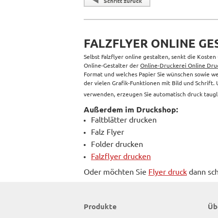
Schritt zurück
FALZFLYER ONLINE G
Selbst Falzflyer online gestalten, senkt die Koste
Online-Gestalter der
Online-Druckerei Online Druc
Format und welches Papier Sie wünschen sowie wel
der vielen Grafik-Funktionen mit Bild und Schrift
verwenden, erzeugen Sie automatisch druck taugli
Außerdem im Druckshop:
Faltblätter drucken
Falz Flyer
Folder drucken
Falzflyer drucken
Oder möchten Sie
Flyer druck
dann sch
Produkte
Üb