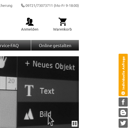
cherung
09721/73073711
(Mo-Fr 9-18:00)
Anmelden
Warenkorb
rvice-FAQ
Online gestalten
Individuelle Anfrage