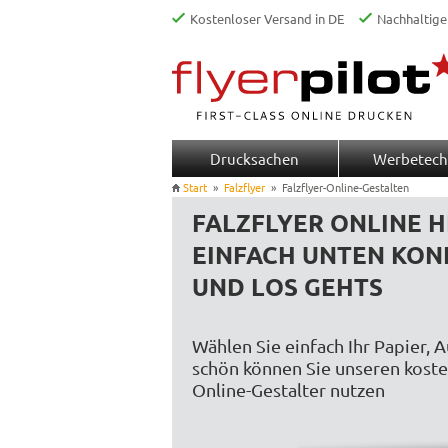
Kostenloser Versand in DE
Nachhaltige
Drucksachen
Werbetech
Start
»
Falzflyer
»
Falzflyer-Online-Gestalten
FALZFLYER ONLINE H
EINFACH UNTEN KON
UND LOS GEHTS
Wählen Sie einfach Ihr Papier, 
schön können Sie unseren kost
Online-Gestalter nutzen