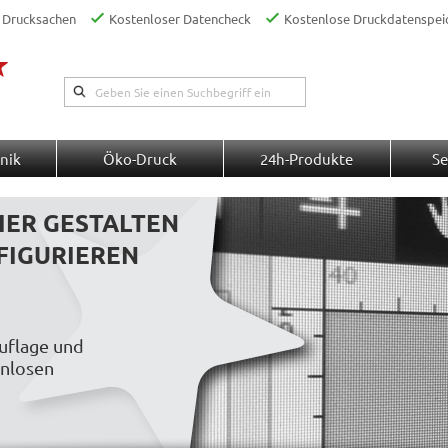
 Drucksachen
Kostenloser Datencheck
Kostenlose Druckdatenspei
nik
Öko-Druck
24h-Produkte
Se
IER GESTALTEN
FIGURIEREN
Auflage und
enlosen