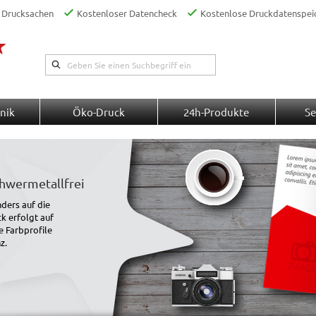
 Drucksachen
Kostenloser Datencheck
Kostenlose Druckdatenspei
nik
Öko-Druck
24h-Produkte
Se
chwermetallfrei
ders auf die
k erfolgt auf
e Farbprofile
z.