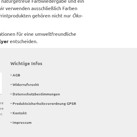
ne naturgetreue Farbwiedergabe und ein
wir verwenden ausschließlich Farben
Printprodukten gehören nicht nur
Öko-
ationen für eine umweltfreundliche
lyer
entscheiden.
Wichtige Infos
• AGB
• Widerrufsrecht
• Datenschutzbestimmungen
ere
• Produktsicherheitsverordnung GPSR
re
• Kontakt
r.
• Impressum