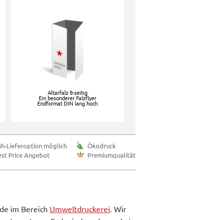
Altarfalz 8-seitig
Ein besonderer Falzflyer
Endformat DIN lang hoch
4h-Lieferoption möglich
Ökodruck
est Price Angebot
Premiumqualität
.de im Bereich
Umweltdruckerei
. Wir