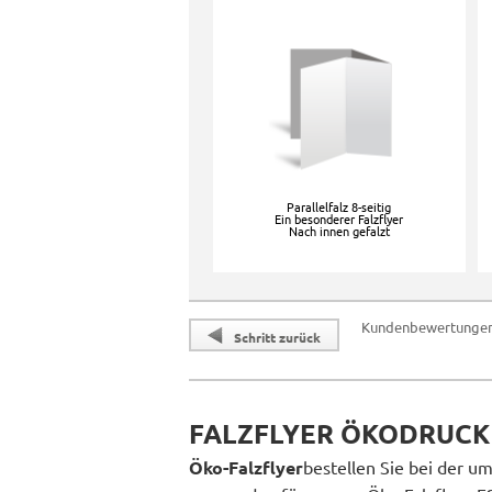
Parallelfalz 8-seitig
Ein besonderer Falzflyer
Nach innen gefalzt
Kundenbewertunge
Schritt zurück
FALZFLYER ÖKODRUC
Öko-Falzflyer
bestellen Sie bei der u