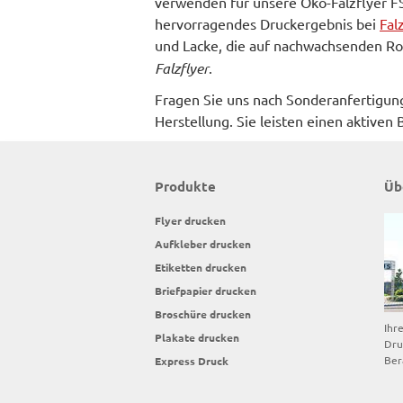
verwenden für unsere Öko-Falzflyer FS
hervorragendes Druckergebnis bei
Fal
und Lacke, die auf nachwachsenden Ro
Falzflyer
.
Fragen Sie uns nach Sonderanfertigun
Herstellung. Sie leisten einen aktive
Produkte
Üb
Flyer drucken
Aufkleber drucken
Etiketten drucken
Briefpapier drucken
Broschüre drucken
Ihr
Plakate drucken
Dru
Ber
Express Druck