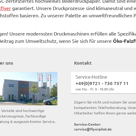
C-zertifiziertes hochweißes Bilderdruckpapier. Damit sind ei
zflyer
garantiert. Unsere Druckprozesse sind klimaneutral und 
hstoffen basieren. Zu unserer Palette an umweltfreundlichen 
gen! Unsere modernsten Druckmaschinen erfüllen alle Spezifik
n Beitrag zum Umweltschutz, wenn Sie sich für unsere
Öko-Falzf
er uns
Kontakt
Service-Hotline
+49(0)9721 - 730 737 11
von Mo. - Fr. 9 - 18.00 Uhr
Zögern Sie nicht und nutzen Sie uns
kompetenten Telefonberatung. Unse
e Vorteile sind hochwertige
Mitarbeiter helfen Ihnen gerne weite
ckerzeugnisse, fachkundige
atung & ausgezeichneter Service.
Service-Center:
service@flyerpilot.de