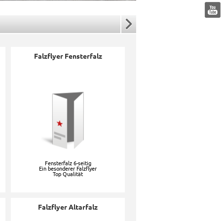
Pause
Falzflyer Fensterfalz
Fensterfalz 6-seitig
Ein besonderer Falzflyer
Top Qualität
Falzflyer Altarfalz