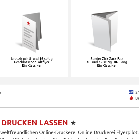
Kreuzbruch 8- und 16-seitig
Sonder-Zick-Zack-Falz
Geschlossener Falzflyer
10- und 12-seitig DIN-Lang
Ein Klassiker
Ein Klassiker
2
n
B
K
DRUCKEN LASSEN
★
mweltfreundlichen Online-Druckerei Online Druckerei Flyerpilot