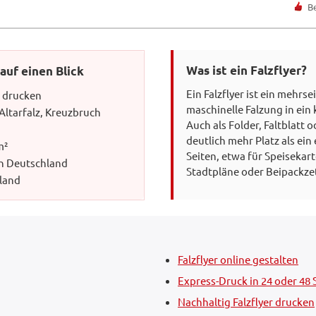
B
Was ist ein Falzflyer?
 auf einen Blick
Ein Falzflyer ist ein mehrse
e drucken
maschinelle Falzung in ei
 Altarfalz, Kreuzbruch
Auch als Folder, Faltblatt o
deutlich mehr Platz als ein 
m²
Seiten, etwa für Speiseka
in Deutschland
Stadtpläne oder Beipackzet
hland
Falzflyer online gestalten
Express-Druck in 24 oder 48
Nachhaltig Falzflyer drucken