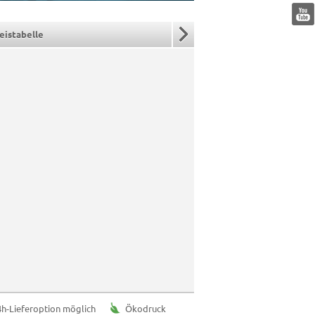
Pause
eistabelle
4h-Lieferoption möglich
Ökodruck