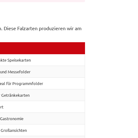
en. Diese Falzarten produzieren wir am
akte Speisekarten
 und Messefolder
ideal für Programmfolder
r Getränkekarten
rt
er Gastronomie
 Großansichten