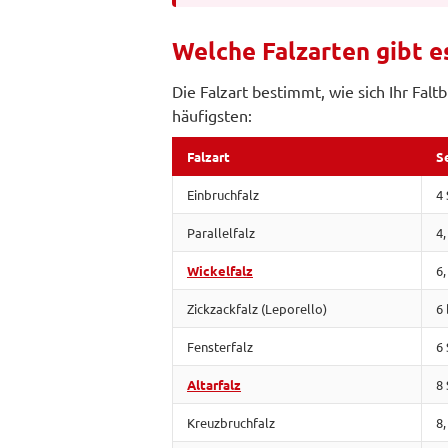
Welche Falzarten gibt e
Die Falzart bestimmt, wie sich Ihr Fal
häufigsten:
Falzart
S
Einbruchfalz
4 
Parallelfalz
4,
Wickelfalz
6,
Zickzackfalz (Leporello)
6 
Fensterfalz
6 
Altarfalz
8 
Kreuzbruchfalz
8,