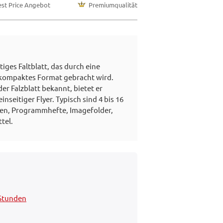
est Price Angebot
Premiumqualität
itiges Faltblatt, das durch eine
n kompaktes Format gebracht wird.
der Falzblatt bekannt, bietet er
einseitiger Flyer. Typisch sind 4 bis 16
rten, Programmhefte, Imagefolder,
tel.
 Stunden