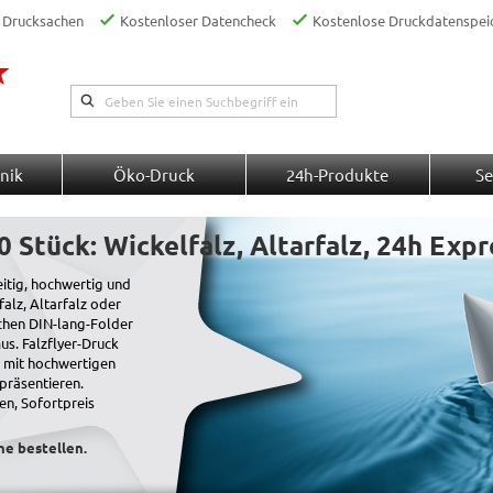
 Drucksachen
Kostenloser Datencheck
Kostenlose Druckdatenspei
nik
Öko-Druck
24h-Produkte
Se
0 Stück: Wickelfalz, Altarfalz, 24h Expr
eitig, hochwertig und
falz, Altarfalz oder
schen DIN-lang-Folder
us. Falzflyer-Druck
 mit hochwertigen
präsentieren.
en, Sofortpreis
ne bestellen.