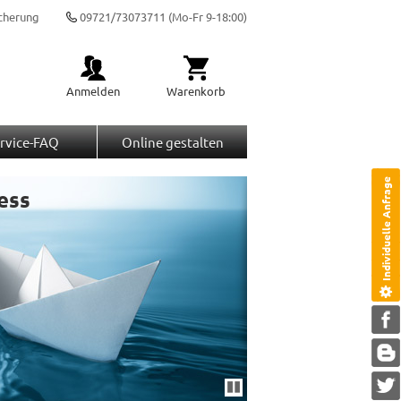
cherung
09721/73073711
(Mo-Fr 9-18:00)
Anmelden
Warenkorb
rvice-FAQ
Online gestalten
Individuelle Anfrage
ess