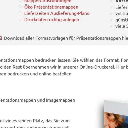
Mappen-Ausführungen
Vortei
Öko Präsentationsmappen
Liefe
Lieferzeiten Auslieferung-Plano
vollfl
Druckdaten richtig anlegen
günst
viele
Download aller Formatvorlagen für Präsentationsmappen hie
sentationsmappen bedrucken lassen. Sie wählen das Format, For
 den Rest übernehmen wir in unserer Online-Druckerei. Hier b
n bedrucken und online bestellen.
räsentationsmappen und Imagemappen
t vieles seinen Platz, das Sie zum
ren und zum anderen wirkungsvoll