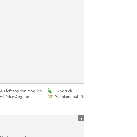
4h-Lieferoption möglich
Ökodruck
est Price Angebot
Premiumqualität