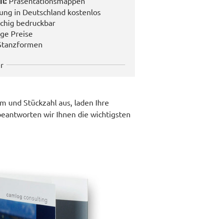
l:
Präsentationsmappen
rung in Deutschland kostenlos
ächig bedruckbar
ige Preise
 Stanzformen
r
m und Stückzahl aus, laden Ihre
eantworten wir Ihnen die wichtigsten