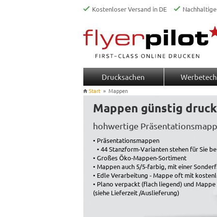
Kostenloser Versand in DE
Nachhaltige
Drucksachen
Werbetech
Start
»
Mappen
Mappen günstig druc
hohwertige Präsentationsmap
• Präsentationsmappen
• 44 Stanzform-Varianten stehen für Sie b
• Großes Öko-Mappen-Sortiment
• Mappen auch 5/5-farbig, mit einer Sonder
• Edle Verarbeitung - Mappe oft mit kosten
• Plano verpackt (flach liegend) und Mappe
(siehe Lieferzeit /Auslieferung)