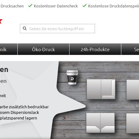
 Drucksachen
Kostenloser Datencheck
Kostenlose Druckdatenspei
nik
Öko-Druck
24h-Produkte
Se
ken
pen
ereit
farbe zusätzlich bedruckbar
losem Dispersionslack
 platzsparend lagern