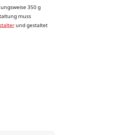
ehungsweise 350 g
staltung muss
talter
und gestaltet