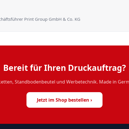
chäftsführer Print Group GmbH & Co. KG
Bereit für Ihren Druckauftrag?
ketten, Standbodenbeutel und Werbetechnik. Made in Germ
Jetzt im Shop bestellen ›