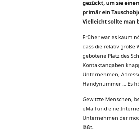
gezückt, um sie einem
primär ein Tauschobje
Vielleicht sollte man
Früher war es kaum nö
dass die relativ große
gebotene Platz des Sc
Kontaktangaben knapp
Unternehmen, Adresse, 
Handynummer … Es hört
Gewitzte Menschen, bes
eMail und eine Internet
Unternehmen der moder
läßt.