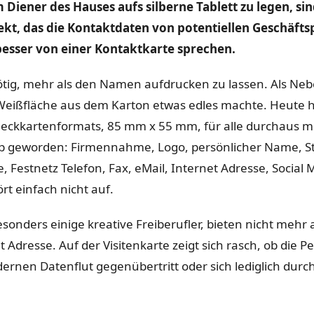
 Diener des Hauses aufs silberne Tablett zu legen, si
kt, das die Kontaktdaten von potentiellen Geschäfts
 besser von einer Kontaktkarte sprechen.
tig, mehr als den Namen aufdrucken zu lassen. Als Nebe
 Weißfläche aus dem Karton etwas edles machte. Heute h
heckkartenformats, 85 mm x 55 mm, für alle durchaus m
 geworden: Firmennahme, Logo, persönlicher Name, St
Festnetz Telefon, Fax, eMail, Internet Adresse, Social M
 einfach nicht auf.
onders einige kreative Freiberufler, bieten nicht mehr
 Adresse. Auf der Visitenkarte zeigt sich rasch, ob die P
nen Datenflut gegenübertritt oder sich lediglich durc