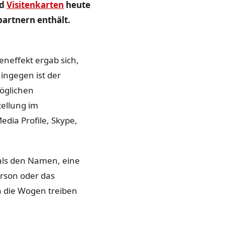
nd
Visitenkarten
heute
partnern enthält.
neffekt ergab sich,
ingegen ist der
öglichen
ellung im
edia Profile, Skype,
 als den Namen, eine
erson oder das
h die Wogen treiben