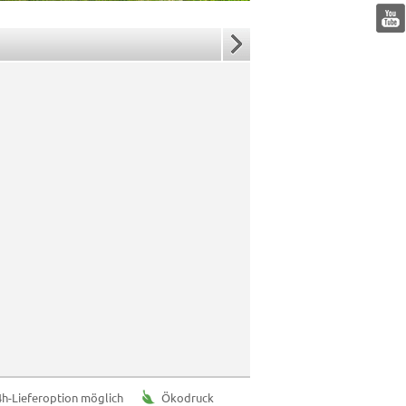
Pause
4h-Lieferoption möglich
Ökodruck