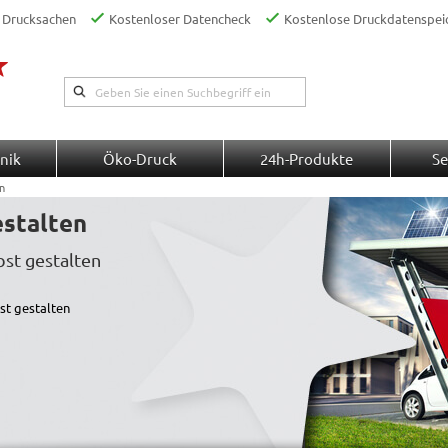
 Drucksachen
Kostenloser Datencheck
Kostenlose Druckdatenspei
nik
Öko-Druck
24h-Produkte
Se
n
stalten
st gestalten
st gestalten